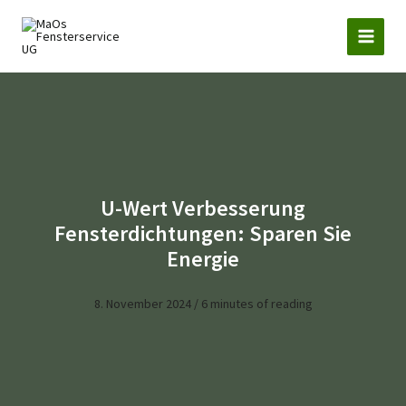
Zum
Inhalt
springen
U-Wert Verbesserung
Fensterdichtungen: Sparen Sie
Energie
8. November 2024
/
6 minutes of reading