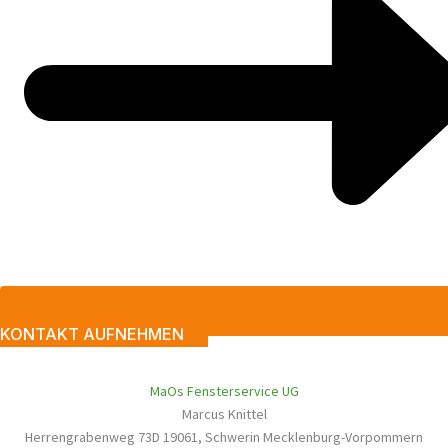
KONTAKT AUFNEHMEN
MaOs Fensterservice UG
Marcus Knittel
Herrengrabenweg 73D
19061
,
Schwerin
Mecklenburg-Vorpommern