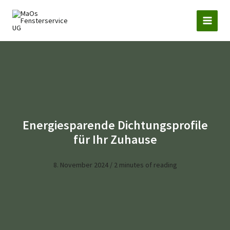
Zum
Inhalt
springen
Energiesparende Dichtungsprofile
für Ihr Zuhause
8. November 2024
/
2 minutes of reading