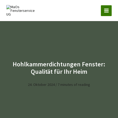
Zum
Inhalt
springen
Hohlkammerdichtungen Fenster:
Qualität für Ihr Heim
24. Oktober 2024
/
7 minutes of reading