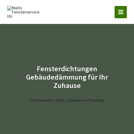
Zum
Inhalt
springen
Fensterdichtungen
Gebäudedämmung für Ihr
Zuhause
14. November 2024
/
2 minutes of reading