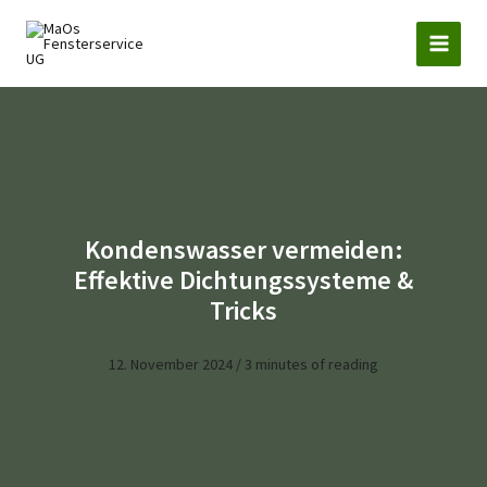
Zum
Inhalt
springen
Kondenswasser vermeiden:
Effektive Dichtungssysteme &
Tricks
12. November 2024
/
3 minutes of reading