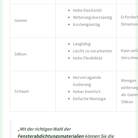
Hohe Elastizität
Erfordert
Witterungsbeständig
Gummi
Dimensio
Kostengünstig
Langlebig
Kann anfä
Leicht zu verarbeiten
Silikon
Verschmu
Hohe Flexibilität
Hervorragende
Weniger
Isolierung
witterun
Schaum
Hoher Komfort
als Gumm
Einfache Montage
Silikon
„Mit der richtigen Wahl der
Fensterabdichtungsmaterialien
können Sie die