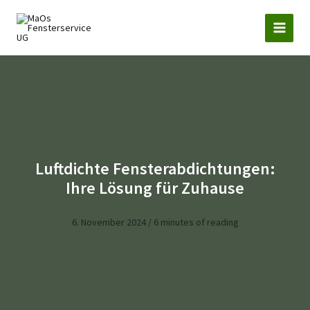
Zum
Inhalt
springen
Luftdichte Fensterabdichtungen:
Ihre Lösung für Zuhause
6. November 2024
/
6 minutes of reading