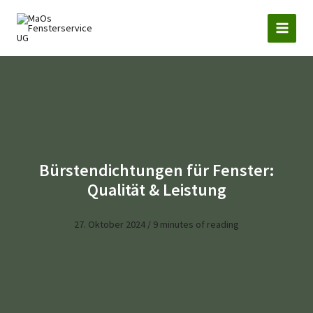
Zum
Inhalt
springen
Bürstendichtungen für Fenster:
Qualität & Leistung
27. Oktober 2024
/
9 minutes of reading