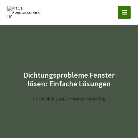
Zum
Inhalt
springen
Dichtungsprobleme Fenster
lösen: Einfache Lösungen
17. Oktober 2024
/
7 minutes of reading