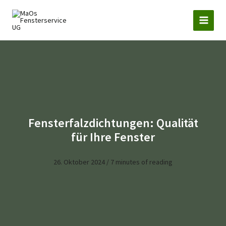
Zum
Inhalt
springen
Fensterfalzdichtungen: Qualität
für Ihre Fenster
26. Oktober 2024
/
7 minutes of reading