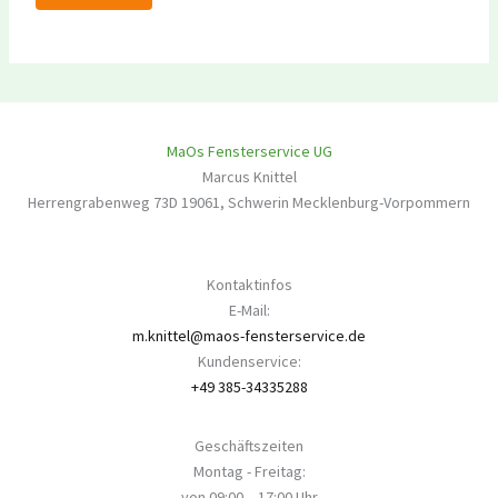
MaOs Fensterservice UG
Marcus Knittel
Herrengrabenweg 73D
19061
,
Schwerin
Mecklenburg-Vorpommern
Kontaktinfos
E-Mail:
m.knittel@maos-fensterservice.de
Kundenservice:
+49 385-34335288
Geschäftszeiten
Montag - Freitag:
von 09:00 – 17:00 Uhr