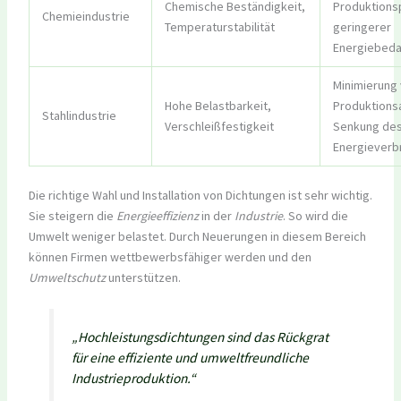
Chemische Beständigkeit,
Produktions
Chemieindustrie
Temperaturstabilität
geringerer
Energiebeda
Minimierung
Hohe Belastbarkeit,
Produktionsa
Stahlindustrie
Verschleißfestigkeit
Senkung de
Energieverb
Die richtige Wahl und Installation von Dichtungen ist sehr wichtig.
Sie steigern die
Energieeffizienz
in der
Industrie
. So wird die
Umwelt weniger belastet. Durch Neuerungen in diesem Bereich
können Firmen wettbewerbsfähiger werden und den
Umweltschutz
unterstützen.
„Hochleistungsdichtungen sind das Rückgrat
für eine effiziente und umweltfreundliche
Industrieproduktion.“