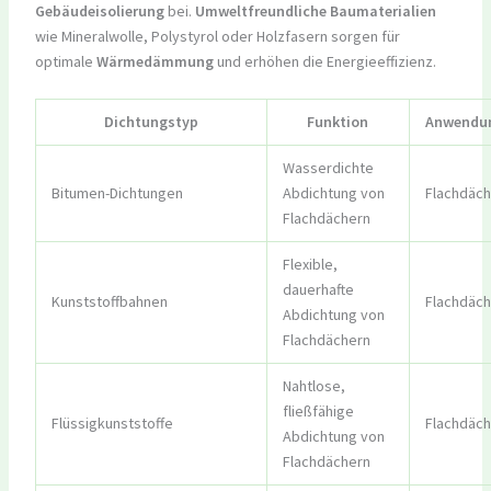
Gebäudeisolierung
bei.
Umweltfreundliche Baumaterialien
wie Mineralwolle, Polystyrol oder Holzfasern sorgen für
optimale
Wärmedämmung
und erhöhen die Energieeffizienz.
Dichtungstyp
Funktion
Anwendun
Wasserdichte
Bitumen-Dichtungen
Abdichtung von
Flachdäch
Flachdächern
Flexible,
dauerhafte
Kunststoffbahnen
Flachdäch
Abdichtung von
Flachdächern
Nahtlose,
fließfähige
Flüssigkunststoffe
Flachdäch
Abdichtung von
Flachdächern