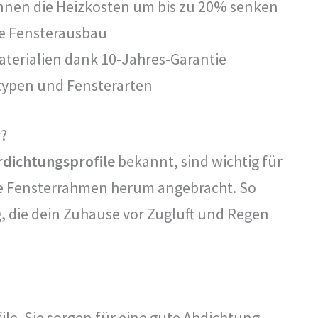
nen die Heizkosten um bis zu 20% senken
e Fensterausbau
terialien dank 10-Jahres-Garantie
typen und Fensterarten
r?
rdichtungsprofile
bekannt, sind wichtig für
ie Fensterrahmen herum angebracht. So
g, die dein Zuhause vor Zugluft und Regen
ile. Sie sorgen für eine gute Abdichtung