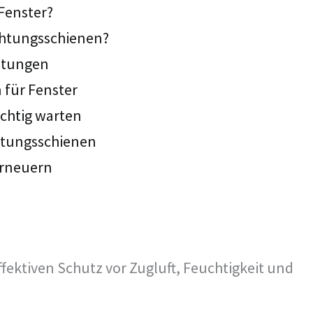
Fenster?
chtungsschienen?
chtungen
 für Fenster
ichtig warten
htungsschienen
erneuern
ffektiven Schutz vor Zugluft, Feuchtigkeit und