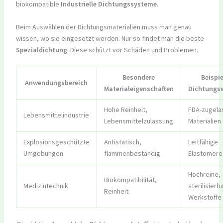
biokompatible
Industrielle Dichtungssysteme
.
Beim Auswählen der Dichtungsmaterialien muss man genau
wissen, wo sie eingesetzt werden. Nur so findet man die beste
Spezialdichtung
. Diese schützt vor Schäden und Problemen.
Besondere
Beispie
Anwendungsbereich
Materialeigenschaften
Dichtungsw
Hohe Reinheit,
FDA-zugela
Lebensmittelindustrie
Lebensmittelzulassung
Materialien
Explosionsgeschützte
Antistatisch,
Leitfähige
Umgebungen
flammenbeständig
Elastomere
Hochreine,
Biokompatibilität,
Medizintechnik
sterilisierb
Reinheit
Werkstoffe