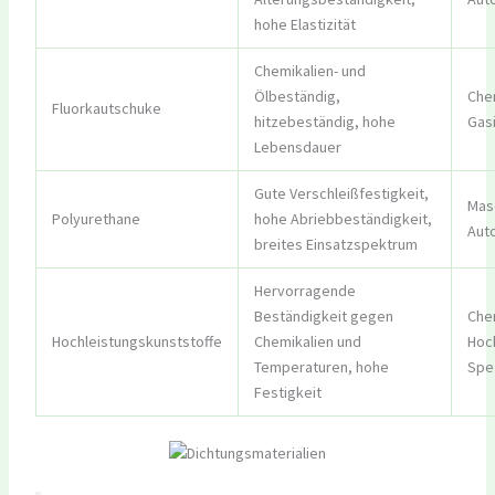
hohe Elastizität
Chemikalien- und
Ölbeständig,
Chem
Fluorkautschuke
hitzebeständig, hohe
Gas
Lebensdauer
Gute Verschleißfestigkeit,
Masc
Polyurethane
hohe Abriebbeständigkeit,
Aut
breites Einsatzspektrum
Hervorragende
Beständigkeit gegen
Chem
Hochleistungskunststoffe
Chemikalien und
Hoc
Temperaturen, hohe
Spe
Festigkeit